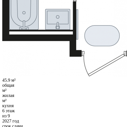
45.9 м²
общая
м²
жилая
м²
кухня
6 этаж
из 9
2027 год
срок сдачи