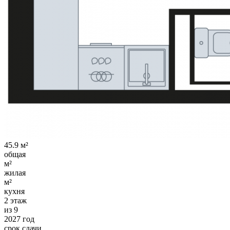
45.9 м²
общая
м²
жилая
м²
кухня
2 этаж
из 9
2027 год
срок сдачи