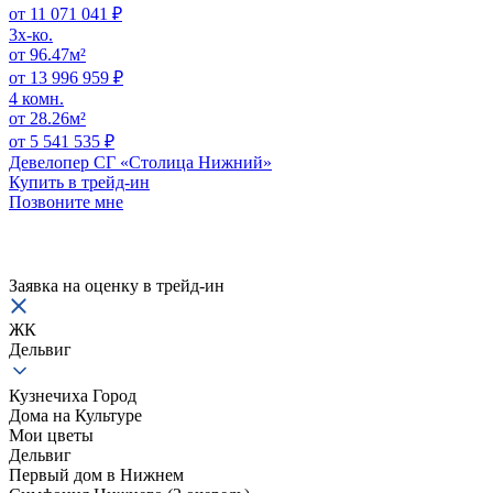
от 11 071 041 ₽
3x-ко.
от 96.47м²
от 13 996 959 ₽
4 комн.
от 28.26м²
от 5 541 535 ₽
Девелопер СГ «Столица Нижний»
Купить в трейд-ин
Позвоните мне
Заявка на оценку в
трейд-ин
ЖК
Дельвиг
Кузнечиха Город
Дома на Культуре
Мои цветы
Дельвиг
Первый дом в Нижнем