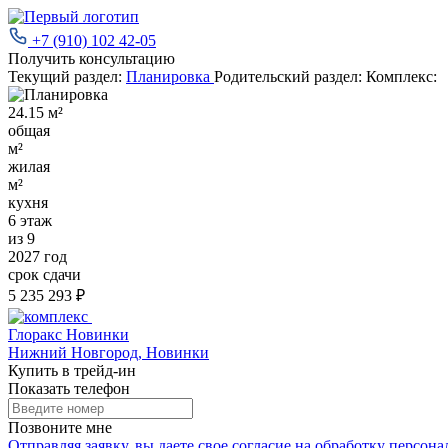
+7 (910) 102 42-05
Получить консультацию
Текущий раздел:
Планировка
Родительский раздел:
Комплекс:
24.15 м²
общая
м²
жилая
м²
кухня
6 этаж
из 9
2027 год
срок сдачи
5 235 293 ₽
Глоракс Новинки
Нижний Новгород, Новинки
Купить в трейд-ин
Показать телефон
Позвоните мне
Отправляя заявку, вы даете свое
согласие на обработку персон