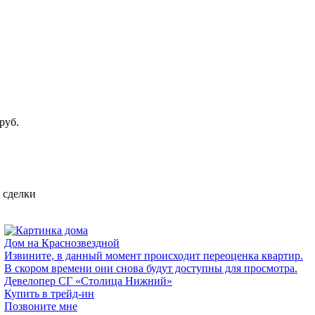
руб.
е сделки
Дом на Краснозвездной
Извините, в данный момент происходит переоценка квартир.
В скором времени они снова будут доступны для просмотра.
Девелопер СГ «Столица Нижний»
Купить в трейд-ин
Позвоните мне