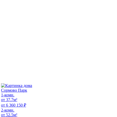
Сормово Парк
1-комн.
от 37.7м²
от 6 360 150 ₽
2-комн.
от 52.5м²