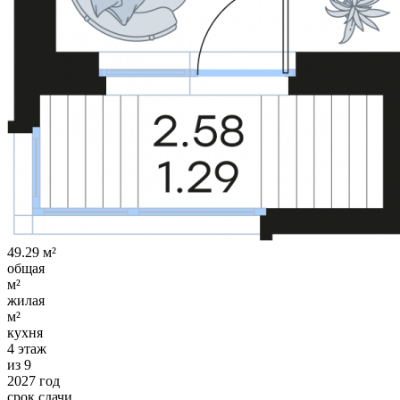
49.29 м²
общая
м²
жилая
м²
кухня
4 этаж
из 9
2027 год
срок сдачи