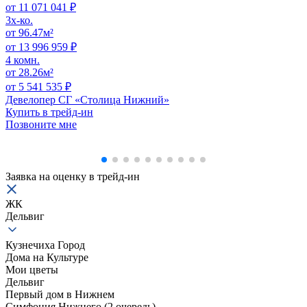
от 11 071 041 ₽
3x-ко.
от 96.47м²
от 13 996 959 ₽
4 комн.
от 28.26м²
от 5 541 535 ₽
Девелопер СГ «Столица Нижний»
Купить в трейд-ин
Позвоните мне
Заявка на оценку в
трейд-ин
ЖК
Дельвиг
Кузнечиха Город
Дома на Культуре
Мои цветы
Дельвиг
Первый дом в Нижнем
Симфония Нижнего (2 очередь)