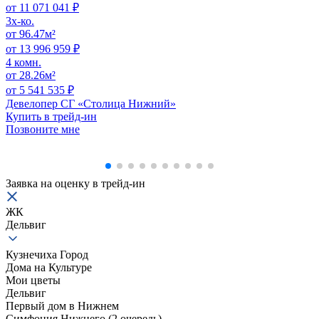
от 11 071 041 ₽
3x-ко.
от 96.47м²
от 13 996 959 ₽
4 комн.
от 28.26м²
от 5 541 535 ₽
Девелопер СГ «Столица Нижний»
Купить в трейд-ин
Позвоните мне
Заявка на оценку в
трейд-ин
ЖК
Дельвиг
Кузнечиха Город
Дома на Культуре
Мои цветы
Дельвиг
Первый дом в Нижнем
Симфония Нижнего (2 очередь)