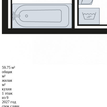
59.75 м²
общая
м²
жилая
м²
кухня
1 этаж
из 9
2027 год
срок сдачи